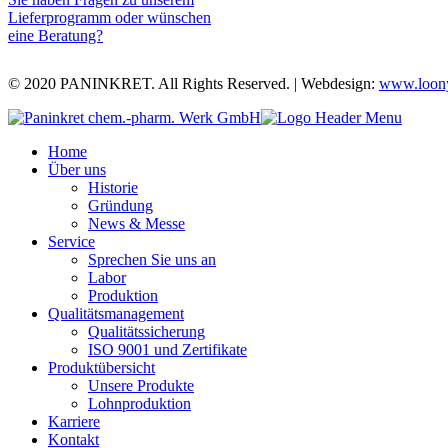
Lieferprogramm oder wünschen
eine Beratung?
© 2020 PANINKRET. All Rights Reserved. | Webdesign:
www.loony
Home
Über uns
Historie
Gründung
News & Messe
Service
Sprechen Sie uns an
Labor
Produktion
Qualitätsmanagement
Qualitätssicherung
ISO 9001 und Zertifikate
Produktübersicht
Unsere Produkte
Lohnproduktion
Karriere
Kontakt