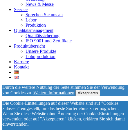
News & Messe
Service
Sprechen Sie uns an
Labor
Produktion
Qualitätsmanagement
Qualitätssicherung
ISO 9001 und Zertifikate
Produktübersicht
Unsere Produkte
Lohnproduktion
Karriere
Kontakt
Durch die weitere Nutzung der Seite stimmen Sie der Verwendung
von Cookies zu.
Weitere Informationen
Akzeptieren
Die Cookie-Einstellungen auf dieser Website sind auf "Cookies
zulassen" eingestellt, um das beste Surferlebnis zu ermöglichen.
Wenn Sie diese Website ohne Änderung der Cookie-Einstellungen
verwenden oder auf "Akzeptieren" klicken, erklären Sie sich damit
einverstanden.