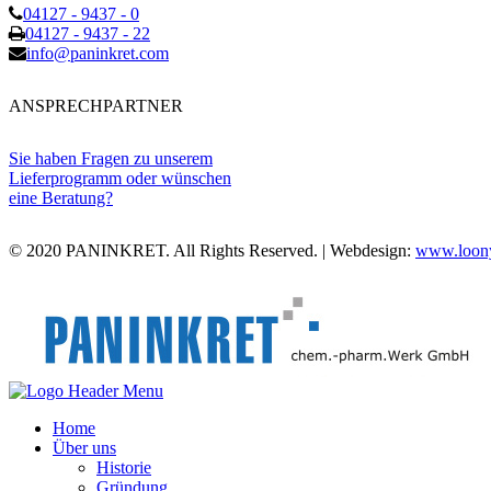
04127 - 9437 - 0
04127 - 9437 - 22
info@paninkret.com
ANSPRECHPARTNER
Sie haben Fragen zu unserem
Lieferprogramm oder wünschen
eine Beratung?
© 2020 PANINKRET. All Rights Reserved. | Webdesign:
www.loony
Home
Über uns
Historie
Gründung