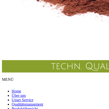
MENÜ
Home
Über uns
Unser Service
Qualitätsmanagment
Produktübersicht