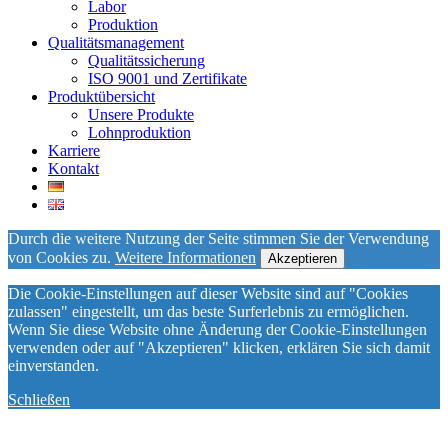
Labor
Produktion
Qualitätsmanagement
Qualitätssicherung
ISO 9001 und Zertifikate
Produktübersicht
Unsere Produkte
Lohnproduktion
Karriere
Kontakt
Durch die weitere Nutzung der Seite stimmen Sie der Verwendung
von Cookies zu.
Weitere Informationen
Akzeptieren
Die Cookie-Einstellungen auf dieser Website sind auf "Cookies
zulassen" eingestellt, um das beste Surferlebnis zu ermöglichen.
Wenn Sie diese Website ohne Änderung der Cookie-Einstellungen
verwenden oder auf "Akzeptieren" klicken, erklären Sie sich damit
einverstanden.
Schließen