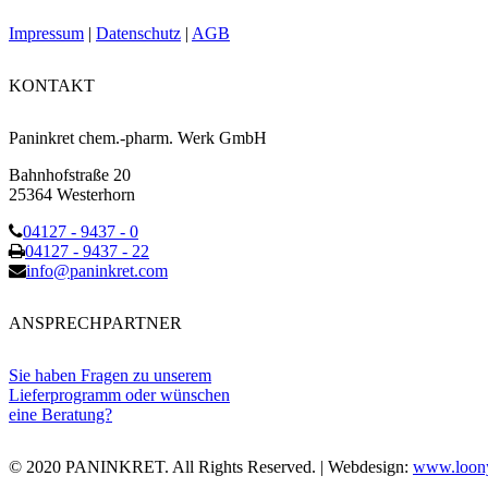
Impressum
|
Datenschutz
|
AGB
KONTAKT
Paninkret chem.-pharm. Werk GmbH
Bahnhofstraße 20
25364 Westerhorn
04127 - 9437 - 0
04127 - 9437 - 22
info@paninkret.com
ANSPRECHPARTNER
Sie haben Fragen zu unserem
Lieferprogramm oder wünschen
eine Beratung?
© 2020 PANINKRET. All Rights Reserved. | Webdesign:
www.loony