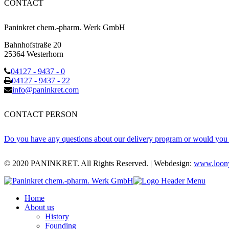
CONTACT
Paninkret chem.-pharm. Werk GmbH
Bahnhofstraße 20
25364 Westerhorn
04127 - 9437 - 0
04127 - 9437 - 22
info@paninkret.com
CONTACT PERSON
Do you have any questions about our delivery program or would you 
© 2020 PANINKRET. All Rights Reserved. | Webdesign:
www.loony
Home
About us
History
Founding