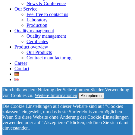
News & Conference
Our Service
Feel free to contact us
Laboratory
Production
Quality management
Quality management
Certificates
Product overview
Our Products
Contract manufacturing
Career
Contact
Durch die weitere Nutzung der Seite stimmen Sie der Verwendung
von Cookies zu.
Weitere Informationen
Akzeptieren
Die Cookie-Einstellungen auf dieser Website sind auf "Cookies
zulassen" eingestellt, um das beste Surferlebnis zu ermöglichen.
Wenn Sie diese Website ohne Änderung der Cookie-Einstellungen
verwenden oder auf "Akzeptieren" klicken, erklären Sie sich damit
einverstanden.