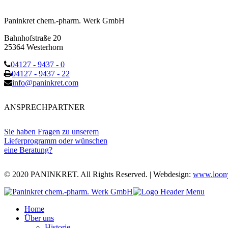
Paninkret chem.-pharm. Werk GmbH
Bahnhofstraße 20
25364 Westerhorn
04127 - 9437 - 0
04127 - 9437 - 22
info@paninkret.com
ANSPRECHPARTNER
Sie haben Fragen zu unserem
Lieferprogramm oder wünschen
eine Beratung?
© 2020 PANINKRET. All Rights Reserved. | Webdesign:
www.loony
Home
Über uns
Historie