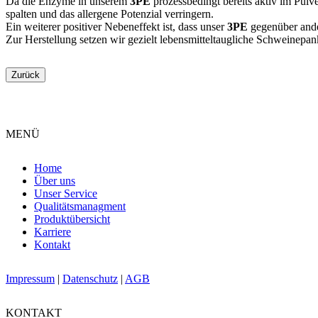
Da die Enzyme in unserem
3PE
prozessbedingt bereits aktiv im Pulv
spalten und das allergene Potenzial verringern.
Ein weiterer positiver Nebeneffekt ist, dass unser
3PE
gegenüber ande
Zur Herstellung setzen wir gezielt lebensmitteltaugliche Schweinepa
Zurück
MENÜ
Home
Über uns
Unser Service
Qualitätsmanagment
Produktübersicht
Karriere
Kontakt
Impressum
|
Datenschutz
|
AGB
KONTAKT